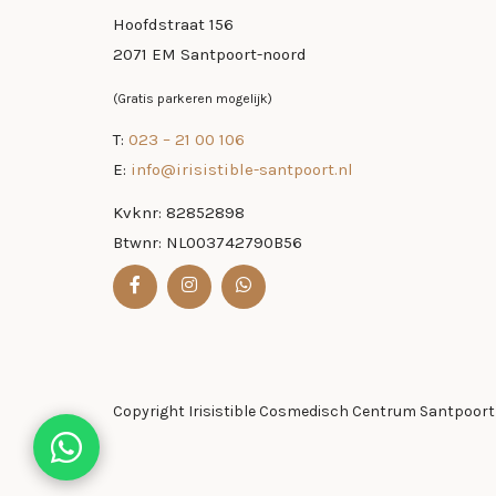
Hoofdstraat 156
2071 EM Santpoort-noord
(Gratis parkeren mogelijk)
​T:
023 – 21 00 106
E:
info@irisistible-santpoort.nl
Kvknr: 82852898
Btwnr: NL003742790B56
Copyright Irisistible Cosmedisch Centrum Santpoort