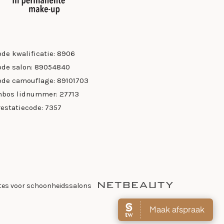
ode kwalificatie: 8906
ode salon: 89054840
ode camouflage: 89101703
nbos lidnummer: 27713
restatiecode: 7357
tes voor schoonheidssalons