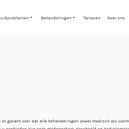
uidproblemen
Behandelingen
Tarieven
Over ons
t er garant voor dat alle behandelingen zowel medisch als cosme
ij u aanbieden zijn onze medewerkers geschoold en gediplomeer