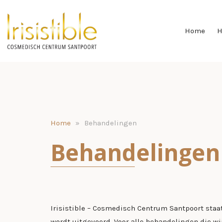
Home
H
Home
»
Behandelingen
Behandelingen
Irisistible – Cosmedisch Centrum Santpoort staa
wordt uitgevoerd. Voor alle behandelingen die w