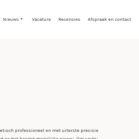
Nieuws
Vacature
Recensies
Afspraak en contact
tisch professioneel en met uiterste precisie
d op het hoogst mogelijke niveau. Om up-to-